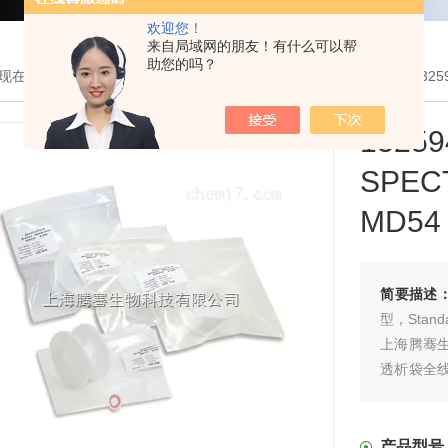
欢迎您！
来自局域网的朋友！有什么可以帮
助您的吗？
现在的位置：
首页
>
产品展示
>
透析袋和纯化耗材设备
>
透析袋
> 1325
132
SPE
MD54 
简要描述
型，Standar
上海腾骞生物
透析袋全
供透析袋
0086-；
产品型号