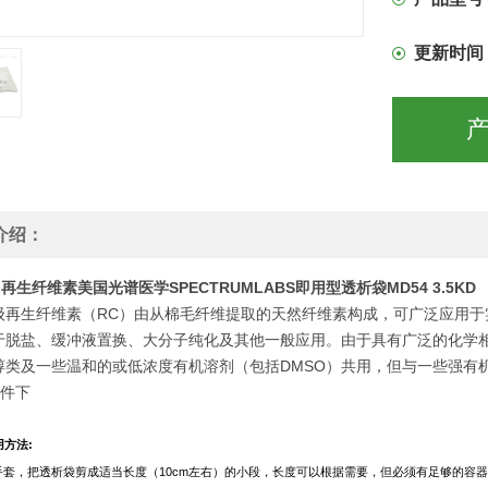
更新时间
介绍：
94 再生纤维素美国光谱医学SPECTRUMLABS即用型透析袋MD54 3.5KD
级再生纤维素（RC）由从棉毛纤维提取的天然纤维素构成，可广泛应用
于脱盐、缓冲液置换、大分子纯化及其他一般应用。由于具有广泛的化学
醇类及一些温和的或低浓度有机溶剂（包括DMSO）共用，但与一些强有机溶剂
条件下
:
用方法
10cm
手套，把透析袋剪成适当长度（
左右）的小段，长度可以根据需要，但必须有足够的容器