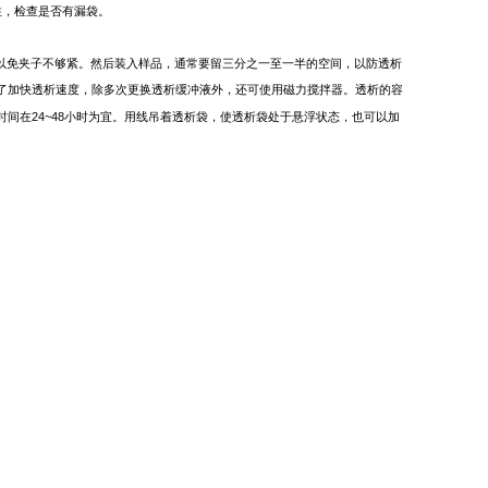
住，检查是否有漏袋。
以免夹子不够紧。然后装入样品，通常要留三分之一至一半的空间，以防透析
了加快透析速度，除多次更换透析缓冲液外，还可使用磁力搅拌器。透析的容
24~48
时间在
小时为宜。用线吊着透析袋，使透析袋处于悬浮状态，也可以加