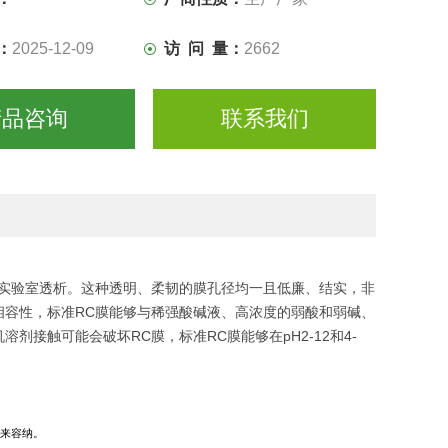
：
2025-12-09
访 问 量：
2662
产品咨询
联系我们
于实验室透析。这种透明、柔韧的膜孔径均一且低廉、结实，非
相容性，标准RC膜能够与稀强酸碱液、高浓度的弱酸和弱碱、
接触可能会破坏RC膜，标准RC膜能够在pH2-12和4-
来容纳。