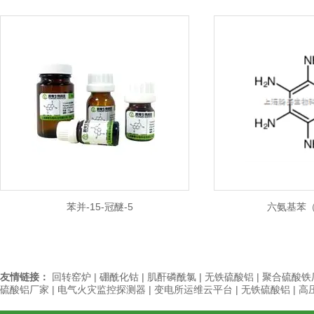
苯并-15-冠醚-5
六氨基苯（
友情链接：
回转窑炉
|
硼酰化钴
|
肌酐磷酰氯
|
无铁硫酸铝
|
聚合硫酸铁
硫酸铝厂家
|
电气火灾监控探测器
|
变电所运维云平台
|
无铁硫酸铝
|
高