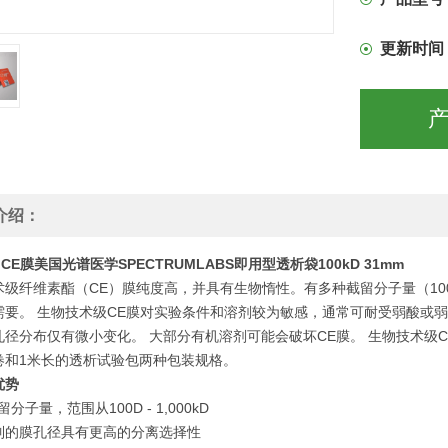
更新时间
介绍：
20 CE膜美国光谱医学SPECTRUMLABS即用型透析袋100kD 31mm
级纤维素酯（CE）膜纯度高，并具有生物惰性。有多种截留分子量（100D -
需要。 生物技术级CE膜对实验条件和溶剂较为敏感，通常可耐受弱酸或
径分布仅有微小变化。 大部分有机溶剂可能会破坏CE膜。 生物技术级CE膜适
卷和1米长的透析试验包两种包装规格。
优势
留分子量，范围从100D - 1,000kD
制的膜孔径具有更高的分离选择性