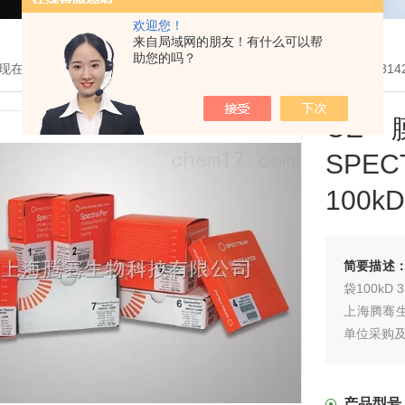
欢迎您！
来自局域网的朋友！有什么可以帮
助您的吗？
现在的位置：
首页
>
产品展示
>
透析袋和纯化耗材设备
>
透析袋
> 131
C
SPE
100k
简要描述
袋100kD 
上海腾骞生
单位采购及
产品型号