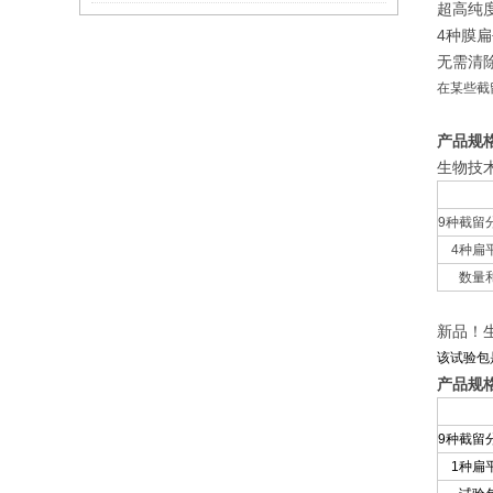
超高纯
4种膜
无需清
在某些截
产品规
生物技术
9种截留
4种扁
数量
新品！生
该试验包
产品规
9种截留
1种扁