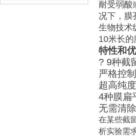
耐受弱酸
况下，膜
生物技术级
10米长
特性和
? 9种截
严格控
超高纯
4种膜扁
无需清
在某些截
析实验需