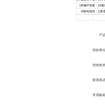
1种扁平宽度：
16毫
1米
试验包包括：
产
您的单
您的姓
联系电
常用邮