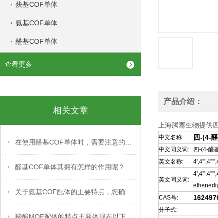
炔基COF单体
氨基COF单体
醛基COF单体
查看更多
产品介绍：
相关文章
上海腾骞生物提供四-(
四-(4-
中文名称:
在使用醛基COF单体时，需要注意的事项
中文同义词:
四-(4-醛
英文名称:
4',4''',4'
醛基COF单体其拥有怎样的作用呢？
4',4''',4'
英文同义词:
ethenediy
关于氨基COF配体的主要特点，您确定不想知道吗？
162497
CAS号:
分子式:
羧酸MOF配体的特点主要体现在以下几个方面