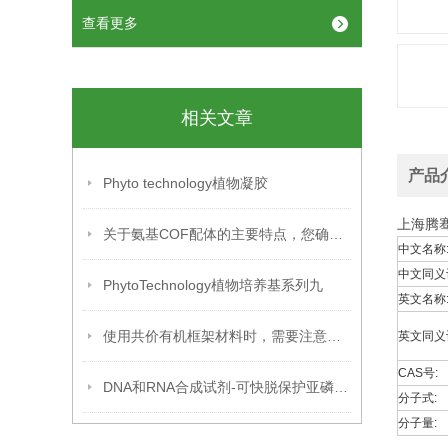
查看更多
相关文章
产品
Phyto technology植物凝胶
上海腾骞
关于氨基COF配体的主要特点，您确定不想知道吗？
中文名称
中文同义
PhytoTechnology植物培养基系列九
英文名称
使用共价有机框架材料时，需要注意以下几个方面
英文同义
CAS号:
DNA和RNA合成试剂-可快脱保护亚磷酰胺单体
分子式:
分子量: