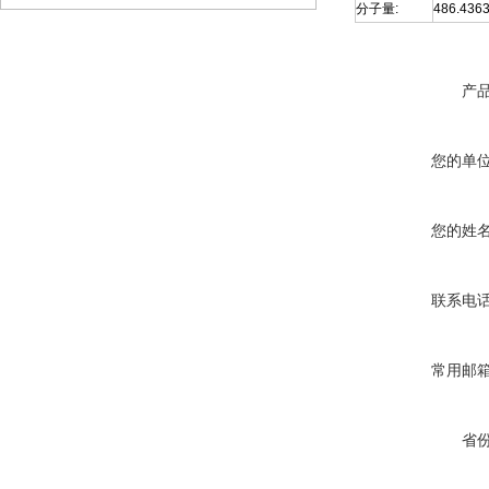
分子量:
486.436
产
您的单
您的姓
联系电
常用邮
省