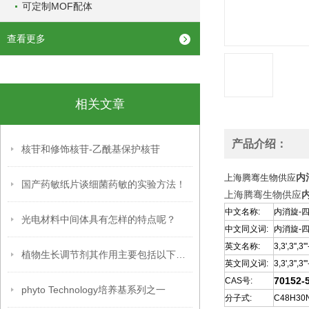
可定制MOF配体
查看更多
相关文章
产品介绍：
核苷和修饰核苷-乙酰基保护核苷
内
上海腾骞生物供应
国产药敏纸片谈细菌药敏的实验方法！
上海腾骞生物供应
内
中文名称:
内消旋-四
光电材料中间体具有怎样的特点呢？
中文同义词:
内消旋-四
英文名称:
3,3',3'',
植物生长调节剂其作用主要包括以下几个方面
英文同义词:
3,3',3'',
70152-
CAS号:
phyto Technology培养基系列之一
分子式:
C48H30