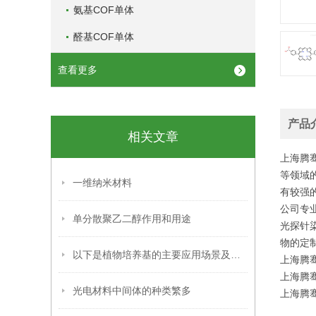
氨基COF单体
醛基COF单体
查看更多
产品
相关文章
上海腾
等领域
一维纳米材料
有较强
公司专
单分散聚乙二醇作用和用途
光探针
物的定
以下是植物培养基的主要应用场景及具体用途
上海腾骞生物
上海腾骞生物
光电材料中间体的种类繁多
上海腾骞生物