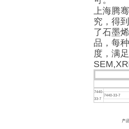
可。
上海腾骞
究，得到
了石墨
品，每
度，满
SEM,X
7440-
7440-33-7
33-7
产