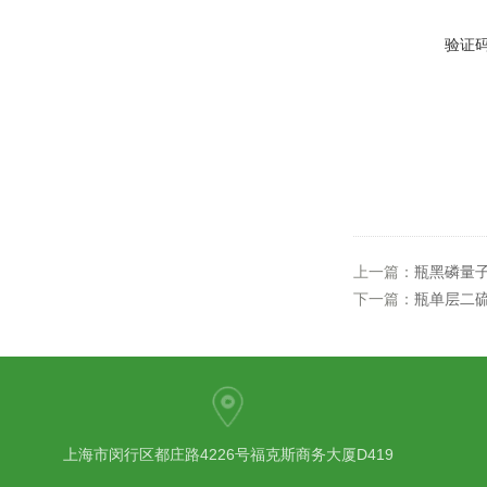
验证
上一篇：
瓶黑磷量
下一篇：
瓶单层二
上海市闵行区都庄路4226号福克斯商务大厦D419