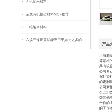
无机纳米材料
金属有机框架材料MOF推荐
一维纳米材料
六溴三蝶烯竟然能应用于如此之多的领域
产品
上海腾
等领域
具有较
公司专
探针染
的定制
公司新
①COF
②其他
合作的
的工作