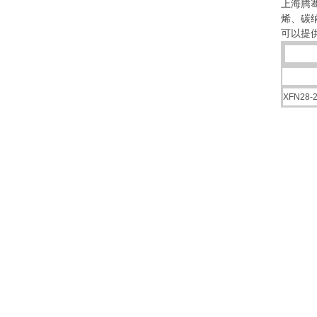
上海腾
烯、碳
可以提供
XFN28-