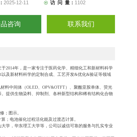
：
2025-12-11
访 问 量：
1102
产品咨询
联系我们
立于
2014年，是一家专注于医药化学、精细化工和新材料科学
体以及新材料科学的定制合成、工艺开发&优化&验证等领域
电材料中间体（OLED、OPV&OTFT）、聚酰亚胺单体、荧光
等。提供生物染料、抑制剂、各种新型结
构和稀有结构化合物
精修；图示。
计算；电池催化过程活化能及过渡态计算。
山大学，华东理工大学等，公司以诚信可靠的服务与扎实专业