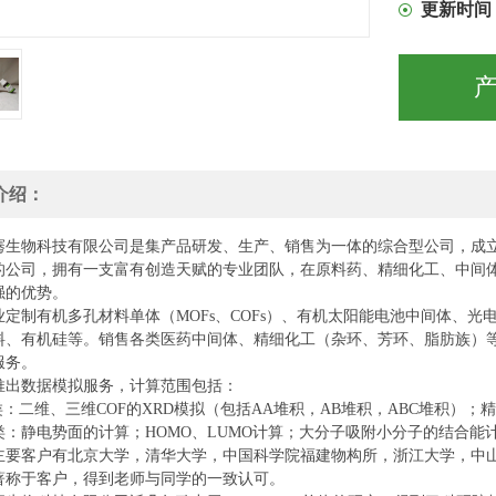
更新时间
介绍：
骞生物科技有限公司是集产品研发、生产、销售为一体的综合型公司，成
的公司，拥有一支富有创造天赋的专业团队，在原料药、精细化工、中间
强的优势。
业定制有机多孔材料
单
体（
MOFs、COFs）、有机太阳能电池中间体、光
料、有机硅等。销售各类医药中间体、精细化工（杂环、芳环、脂肪族）
服务。
推出数据模拟服务，计算范围包括：
类：二维、三维COF的XRD模拟（包括AA堆积，AB堆积，ABC堆积）；
类：静电势面的计算；HOMO、LUMO计算；大分子吸附小分子的结合能
主要客户有北京大学，清华大学，中国科学院福建物构所，浙江大学，中
著称于客户，得到老师与同学的一致认可。