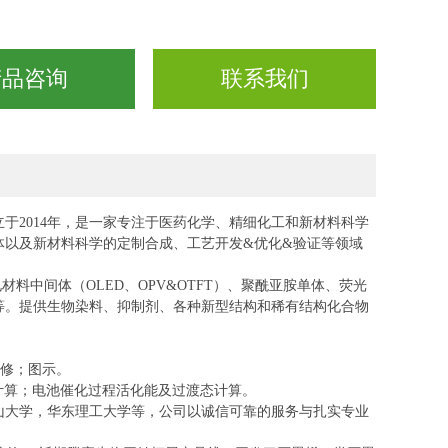
产品咨询
联系我们
立于
2014年，是一家专注于医药化学、精细化工和新材料科学
体以及新材料科学的定制合成、工艺开发&优化&验证等领域
电材料中间体（OLED、OPV&OTFT）、聚酰亚胺单体、荧光
等。提供生物染料、抑制剂、各种新型结
构和稀有结构化合物
精修；图示。
计算；电池催化过程活化能及过渡态计算。
山大学，华东理工大学等，公司以诚信可靠的服务与扎实专业