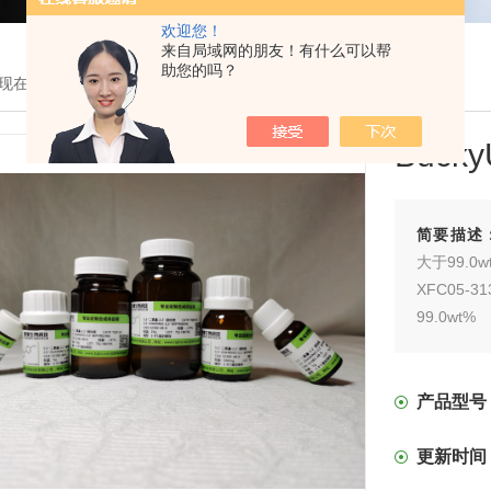
欢迎您！
来自局域网的朋友！有什么可以帮
助您的吗？
现在的位置：
首页
>
产品展示
> >
纳米材料
> 瓶BuckyUSA富勒烯
Buck
简要描述
大于99.0w
XFC05-
99.0wt%
XFC05-
98.0wt%
XFC05-1
产品型号
更新时间