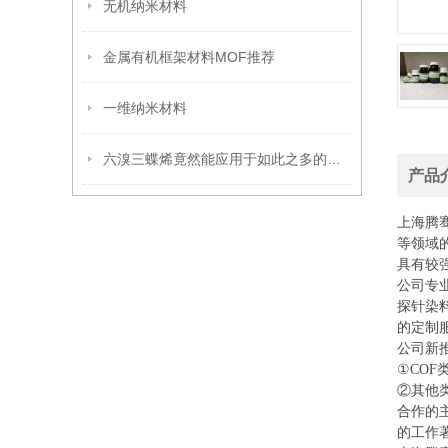
无机纳米材料
金属有机框架材料MOF推荐
一维纳米材料
六溴三蝶烯竟然能应用于如此之多的领域
产品
上海腾
等领域
具有较
公司专
探针染
的定制
公司新
①COF
②其他
合作的
的工作