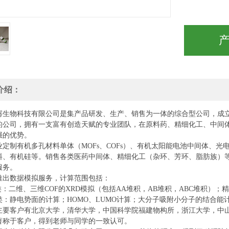
介绍：
骞生物科技有限公司是集产品研发、生产、销售为一体的综合型公司，成
的公司，拥有一支富有创造天赋的专业团队，在原料药、精细化工、中间
强的优势。
业定制有机多孔材料
单
体（
MOFs、COFs）、有机太阳能电池中间体、光
料、有机硅等。销售各类医药中间体、精细化工（杂环、芳环、脂肪族）
服务。
推出数据模拟服务，计算范围包括：
类：二维、三维COF的XRD模拟（包括AA堆积，AB堆积，ABC堆积）；
类：静电势面的计算；HOMO、LUMO计算；大分子吸附小分子的结合能
主要客户有北京大学，清华大学，中国科学院福建物构所，浙江大学，中
著称于客户，得到老师与同学的一致认可。