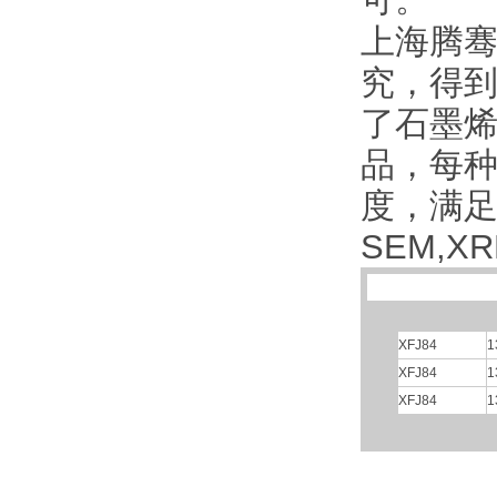
可。
上海腾骞
究，得到
了石墨
品，每
度，满
SEM,X
XFJ84
1
XFJ84
1
XFJ84
1