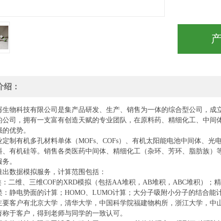
介绍：
骞生物科技有限公司是集产品研发、生产、销售为一体的综合型公司，成
的公司，拥有一支富有创造天赋的专业团队，在原料药、精细化工、中间
强的优势。
业定制有机多孔材料
单
体（
MOFs、COFs）、有机太阳能电池中间体、光
料、有机硅等。销售各类医药中间体、精细化工（杂环、芳环、脂肪族）
服务。
推出数据模拟服务，计算范围包括：
类：二维、三维COF的XRD模拟（包括AA堆积，AB堆积，ABC堆积）；
类：静电势面的计算；HOMO、LUMO计算；大分子吸附小分子的结合能
主要客户有北京大学，清华大学，中国科学院福建物构所，浙江大学，中
著称于客户，得到老师与同学的一致认可。