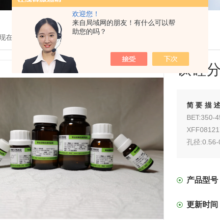
欢迎您！
来自局域网的朋友！有什么可以帮
助您的吗？
现在的位置：
首页
>
产品展示
> >
纳米材料
> 瓶钛硅分子筛TS-1
钛硅分
简要描
BET:350-
XFF0812
孔径:0.56
XFF0812
产品型号
更新时间