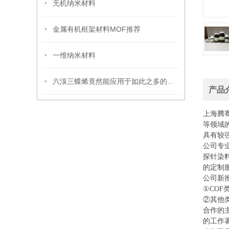
无机纳米材料
金属有机框架材料MOF推荐
一维纳米材料
六溴三蝶烯竟然能应用于如此之多的领域
产品
上海腾
等领域
具有较
公司专
探针染
的定制
公司新
①COF
②其他
合作的
的工作