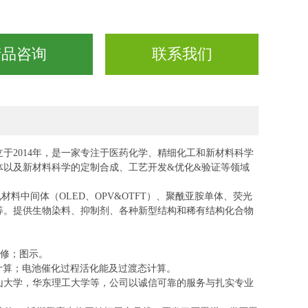
产品咨询
联系我们
立于
2014年，是一家专注于医药化学、精细化工和新材料科学
体以及新材料科学的定制合成、工艺开发&优化&验证等领域
电材料中间体（OLED、OPV&OTFT）、聚酰亚胺单体、荧光
等。提供生物染料、抑制剂、各种新型结
构和稀有结构化合物
精修；图示。
计算；电池催化过程活化能及过渡态计算。
山大学，华东理工大学等，公司以诚信可靠的服务与扎实专业