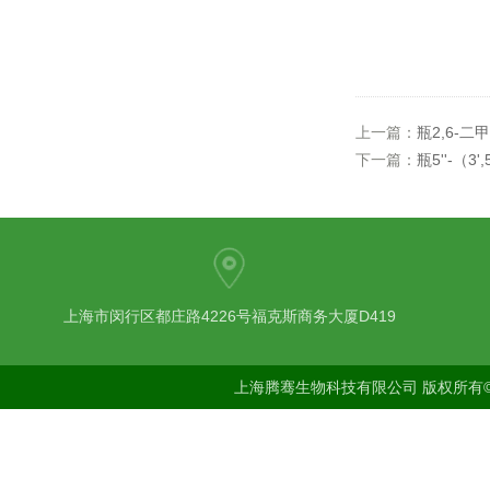
上一篇：
瓶2,6-二
下一篇：
瓶5''-（3',5
上海市闵行区都庄路4226号福克斯商务大厦D419
上海腾骞生物科技有限公司 版权所有©