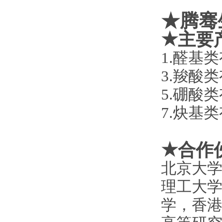
★腾骞
★
主要
1.醛
3.羧
5.硼
7.炔
★
合作
北京大
理工大
学，香