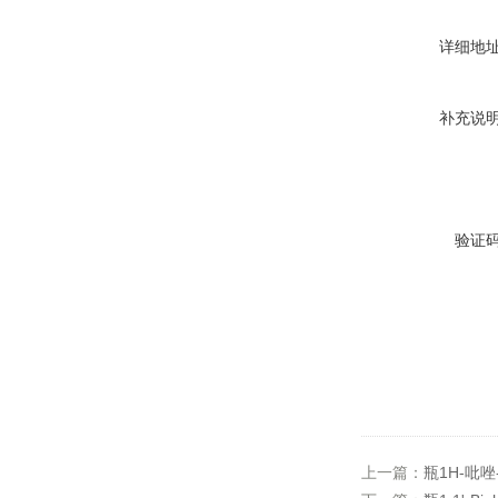
详细地
补充说
验证
上一篇：
瓶1H-吡唑