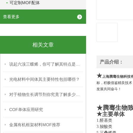
可定制MOF配体
查看更多
相关文章
产品介绍：
说起六溴三蝶烯，你可了解其特点是什么？
★
上海腾骞生物科技
光电材料中间体其主要特性包括哪些？
标，积极借鉴精良技术
发展共同奋斗！
对于植物生长调节剂你究竟了解多少呢？
★腾骞生物
COF单体应用研究
★
主要单体
1.醛基类 
金属有机框架材料MOF推荐
3.羧酸类 
5.
三叠烯类
6