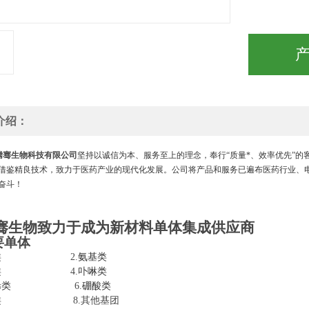
介绍：
腾骞生物科技有限公司
坚持以诚信为本、服务至上的理念，奉行“质量*、效率优先”
借鉴精良技术，致力于医药产业的现代化发展。公司将产品和服务已遍布医药行业、
同奋斗！
骞生物致力于成为新材料单体集成供应商
要单体
醛基类 2.
氨基类
羧酸类 4.
卟啉类
烯类
6.
硼酸类
炔基类 8.其他基团