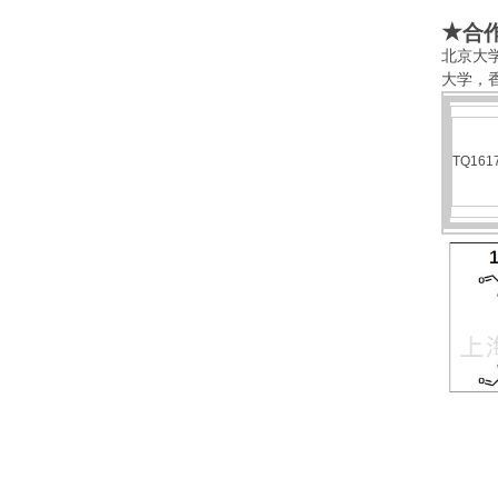
★
合
北京大
大学，
TQ161