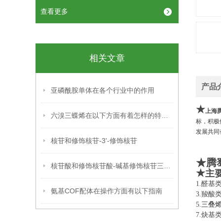
查看更多
相关文章
产品
亚磷酰胺单体在各个行业中的作用
★
上海
六溴三蝶烯在以下方面有着怎样的特点呢？
标，积极
发展共
核苷和修饰核苷-3'-修饰核苷
★腾
核苷酸和修饰核苷酸-碱基修饰核苷三磷酸
★
主
1.
氨基COF配体在操作方面有以下指南
3.
5.
三叠
7.