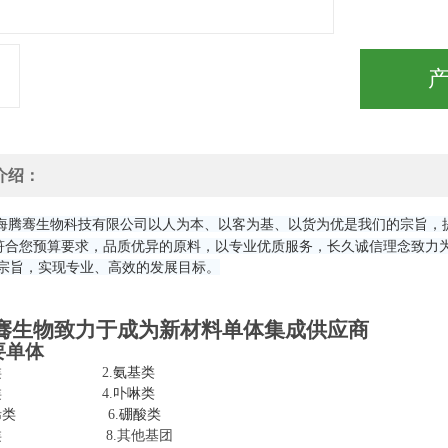
介绍：
海腾骞生物科技有限公司以人为本、以客为基、以货为优是我们的宗旨，
符合您预算要求，品质优异的原料，以专业优质服务，长久诚信理念致力为
为宗旨，实现专业、高效的发展目标。
骞生物致力于成为新材料单体集成供应商
要单体
醛基类 2.
氨基类
羧酸类 4.
卟啉类
烯类
6.
硼酸类
炔基类 8.其他基团