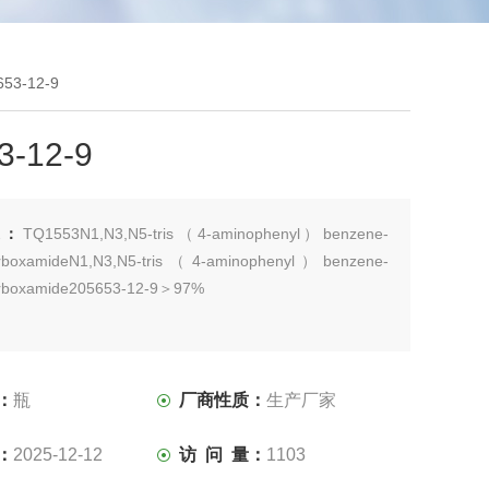
53-12-9
3-12-9
述：
TQ1553N1,N3,N5-tris（4-aminophenyl）benzene-
icarboxamideN1,N3,N5-tris（4-aminophenyl）benzene-
carboxamide205653-12-9＞97%
：
瓶
厂商性质：
生产厂家
：
2025-12-12
访 问 量：
1103