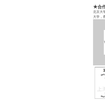
★
合
北京大
大学，