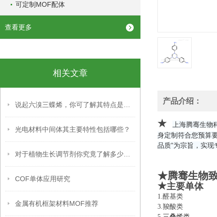
可定制MOF配体
查看更多
相关文章
产品介绍：
说起六溴三蝶烯，你可了解其特点是什么？
★
上海腾骞生物
光电材料中间体其主要特性包括哪些？
身定制符合您预算
品质”为宗旨，实现
对于植物生长调节剂你究竟了解多少呢？
★腾骞生物
COF单体应用研究
★
主要单体
1.醛基类 
金属有机框架材料MOF推荐
3.羧酸类 
5.
三叠烯类
6