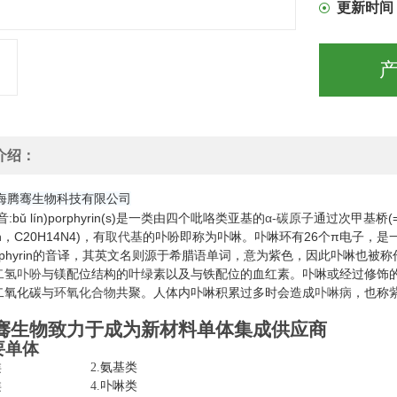
更新时间
介绍：
海腾骞生物科技有限公司
:bǔ lín)porphyrin(s)是一类由四个吡咯类亚基的
α-碳原子
通过次甲基桥(=
in，C20H14N4)，有
取代基
的卟吩即称为卟啉。卟啉环有26个π电子，是
orphyrin的音译，其英文名则源于希腊语单词，意为紫色，因此卟啉也
二氢卟吩
与镁配位结构的叶绿素以及与铁配位的血红素。卟啉或经过修饰
二氧化碳与
环氧化合物
共聚。人体内卟啉积累过多时会造成
卟啉病
，也称
骞生物致力于成为新材料单体集成供应商
要单体
醛基类 2.
氨基类
羧酸类 4.
卟啉类