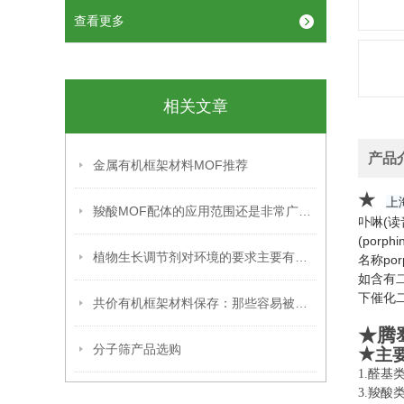
查看更多
相关文章
产品
金属有机框架材料MOF推荐
★
上
羧酸MOF配体的应用范围还是非常广泛的
卟啉(读音
(porph
植物生长调节剂对环境的要求主要有以下几个方面
名称p
如含有
下催化
共价有机框架材料保存：那些容易被忽略的关键细节，你掌握了吗？
★腾
分子筛产品选购
★
主
1.
3.