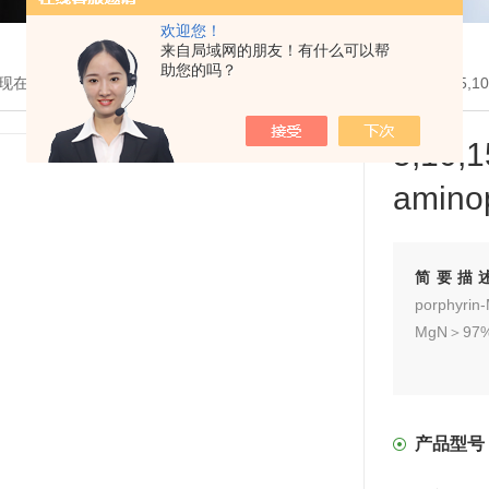
欢迎您！
来自局域网的朋友！有什么可以帮
助您的吗？
现在的位置：
首页
>
产品展示
>
MOF有机单体
>
羧酸MOF单体
> 瓶5,10,
5,10
amino
简要描
porphyrin
MgN＞97
产品型号