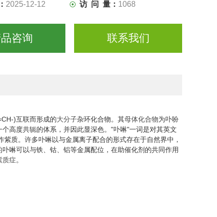
：
2025-12-12
访 问 量：
1068
产品咨询
联系我们
CH-)互联而形成的
大分子
杂环化合物。其
母体化合物
为卟吩
一个高度共轭的体系，并因此显深色。"卟啉"一词是对其英文
被称作紫质。许多卟啉以与金属离子配合的形式存在于自然界中，
的卟啉可以与铁、钴、铝等金属配位，在助催化剂的共同作用
紫质症
。