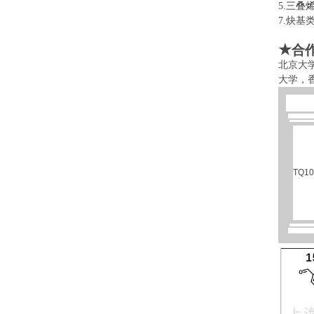
5.
三叠
7.
★
合
北京大
大学，
TQ10