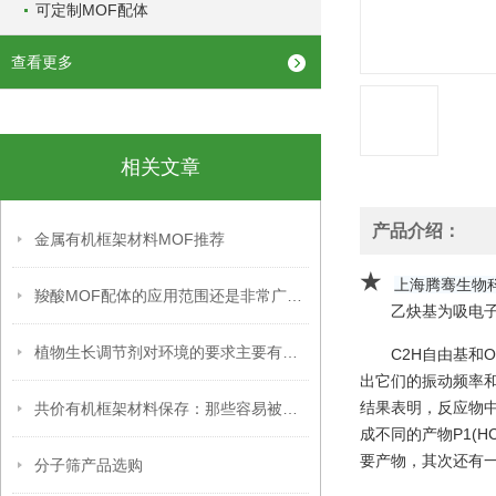
可定制MOF配体
查看更多
相关文章
产品介绍：
金属有机框架材料MOF推荐
★
上海腾骞生物
羧酸MOF配体的应用范围还是非常广泛的
乙炔基为吸电子
植物生长调节剂对环境的要求主要有以下几个方面
C2H自由基和
出它们的振动频率和零点
结果表明，反应物中
共价有机框架材料保存：那些容易被忽略的关键细节，你掌握了吗？
成不同的产物P1(HC
要产物，其次还有一
分子筛产品选购