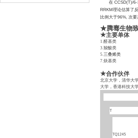
在 CCSD(T)/
RRKM理论估算了反应的总
比例大于96%, 次要产
★腾骞生物
★
主要单体
1.醛基类 
3.羧酸类 
5.
三叠烯类
6
7.炔基类 
★
合作伙伴
北京大学，清华大
大学，香港科技大
T
TQ1245