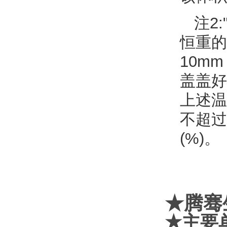
注2
恒重的
10m
盖盖好
上述温
不超过
(%)。
★腾骞
★
主要