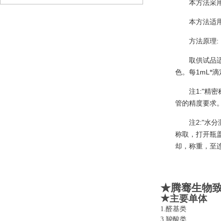
本方法采用
本方法适
方法原理:
取供试品适
色。每1mL*滴定
注1:"精
管的精度要求
注2:"水
称取，打开瓶盖
却，称重，至连
★腾骞生物
★
主要单体
1.醛基类 
3.羧酸类 