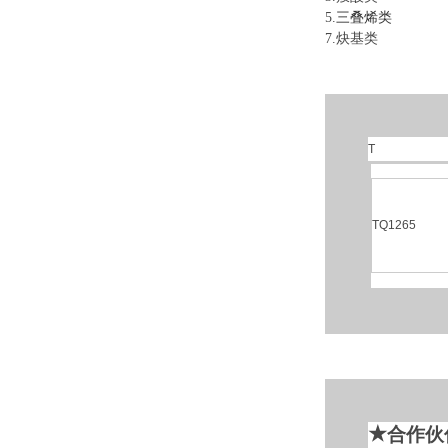
5.
三叠烯类
6
7.炔基类 
T
TQ1265
★
合作伙