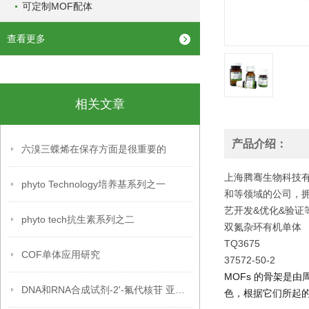
可定制MOF配体
查看更多
相关文章
产品介绍：
六溴三蝶烯在保存方面是很重要的
上海腾骞生物科技有
phyto Technology培养基系列之一
和等领域的公司，
艺开发&优化&验证
phyto tech抗生素系列之二
双氮杂环有机单体
TQ3675
COF单体应用研究
37572-50-2
MOFs 的骨架是
DNA和RNA合成试剂-2'-氟代核苷 亚磷酰胺单体
色，根据它们所起的