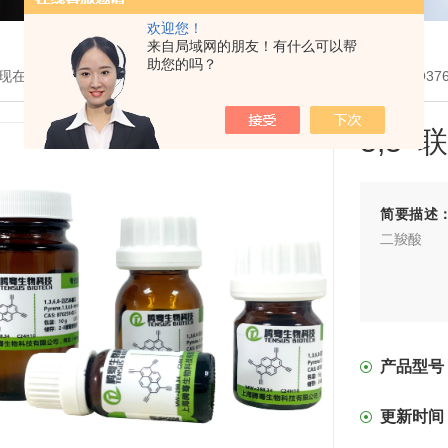
欢迎您！
来自局域网的朋友！有什么可以帮
助您的吗？
现在的位置：
首页
>
产品展示
>
MOF有机单体
>
含氮MOF单体
> TQ37
3,3'
简要描述
二羧酸
产品型号
更新时间