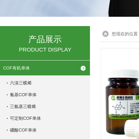
您现在的位置
产品展示
PRODUCT DISPLAY
COF有机单体
六溴三蝶烯
氰基COF单体
三氨基三蝶烯
可定制COF单体
硼酸COF单体