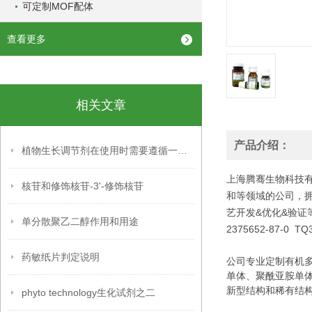
可定制MOF配体
查看更多
相关文章
产品介绍：
植物生长调节剂在使用时需要遵循一系列操作事项
上海腾骞生物科技有
核苷和修饰核苷-3'-修饰核苷
和等领域的公司，
艺开发&优化&验证
单分散聚乙二醇作用和用途
2375652-87-0 T
药敏纸片判定说明
公司专业定制有机
单体、
聚酰亚胺单
新型结
构和稀有结
phyto technology生化试剂之二