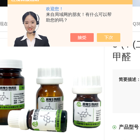
欢迎您！
来自局域网的朋友！有什么可以帮
助您的吗？
现在的位置：
首页
>
产品展示
>
COF有机单体
>
可定制COF单体
> TQ
5-(4
甲醛
简要描述
产品型号