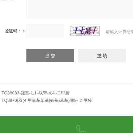
验证码：
请输入计算结
：
TQ38683-羟基-1,1'-联苯-4,4'-二甲腈
：
TQ3870(双(4-甲氧基苯基)氨基)苯基)噻吩-2-甲醛