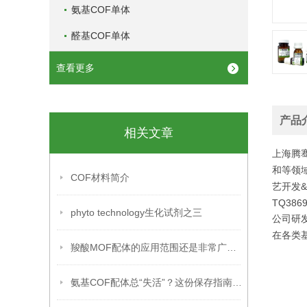
氨基COF单体
醛基COF单体
查看更多
产品
相关文章
上海腾
和等领
COF材料简介
艺开发
TQ3869
phyto technology生化试剂之三
公司研
在各类
羧酸MOF配体的应用范围还是非常广泛的
氨基COF配体总“失活”？这份保存指南，让材料稳定性直接拉满