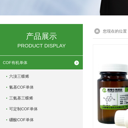
您现在的位置
产品展示
PRODUCT DISPLAY
COF有机单体
六溴三蝶烯
氰基COF单体
三氨基三蝶烯
可定制COF单体
硼酸COF单体