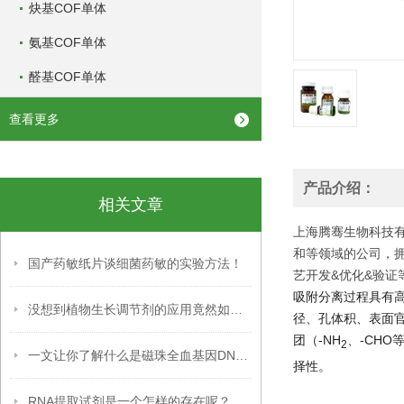
炔基COF单体
氨基COF单体
醛基COF单体
查看更多
产品介绍：
相关文章
上海腾骞生物科技有
和等领域的公司，
国产药敏纸片谈细菌药敏的实验方法！
艺开发&优化&验证
吸附分离过程具有
没想到植物生长调节剂的应用竟然如此广泛
径、孔体积、表面官
团（-NH
、-CH
2
一文让你了解什么是磁珠全血基因DNA提取试剂盒
择性。
RNA提取试剂是一个怎样的存在呢？