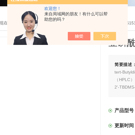
欢迎您！
来自局域网的朋友！有什么可以帮
助您的吗？
现在的位置：
首页
>
产品展示
>
核苷酸单体系列
>
亚磷酰胺单体
> 261
亚磷
简要描述
tert-Buty
（HPLC）分
2'-TBDMS-
产品型号
更新时间