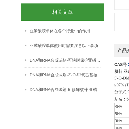
相关文章
亚磷酰胺单体在各个行业中的作用
亚磷酰胺单体使用时需要注意以下事项
产品
DNA和RNA合成试剂-可快脱保护亚磷酰胺单体
CAS号
肌苷 
DNA和RNA合成试剂-2'-O-甲氧乙基核苷亚磷酰胺单体
5'-O-DMT
≥97% (
DNA和RNA合成试剂-5-修饰核苷 亚磷酰胺单体
分子式 C
：5
别名
RNA
RNA
RNA
RNA