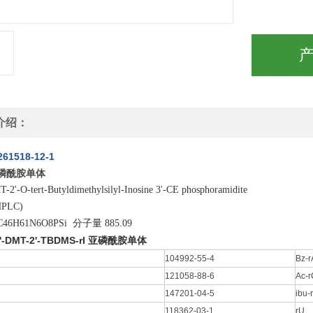
介绍：
261518-12-1
亚磷酰胺单体
-2'-O-tert-Butyldimethylsilyl-Inosine 3'-CE phosphoramidite
HPLC)
46H61N6O8PSi 分子量 885.09
'-DMT-2'-TBDMS-rI 亚磷酰胺单体
104992-55-4
Bz-r
121058-88-6
Ac-r
147201-04-5
ibu-
118362-03-1
rU