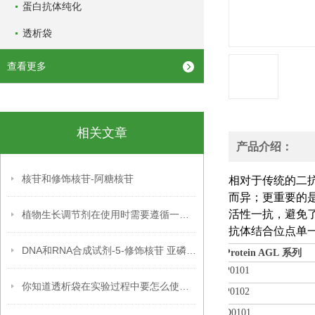
蛋白抗体纯化
透析袋
查看更多
相关文章
产品介绍：
核苷和修饰核苷-阿糖核苷
相对于传统的二
而异；更重要的
活性一抗，避免
植物生长调节剂在使用时需要遵循一系列操作事项
抗体结合位点单
DNA和RNA合成试剂-5-修饰核苷 亚磷酰胺单体
系列
Protein AGL
P0101
你知道透析袋在实验过程中要怎么使用吗？
P0102
D0101