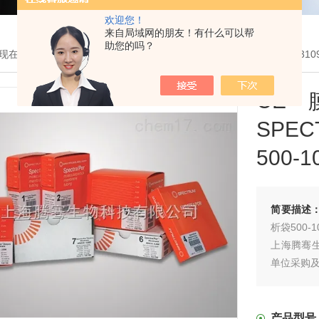
欢迎您！
来自局域网的朋友！有什么可以帮
助您的吗？
现在的位置：
首页
>
产品展示
>
透析袋和纯化耗材设备
>
透析袋
> 1310
C
SPE
500-1
简要描述
析袋500-1
上海腾骞生
单位采购及
产品型号