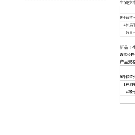
生物技术
9种截留
4种扁
数量
新品！生
该试验包
产品规
9种截留
1种扁
试验