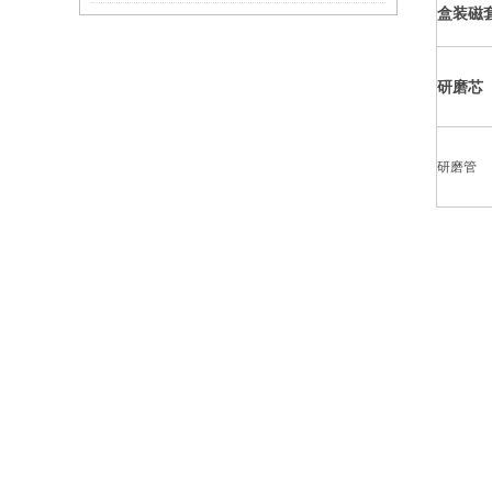
盒装磁
研磨芯
研磨管