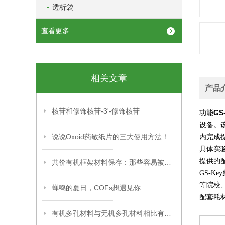
透析袋
查看更多
相关文章
产品
核苷和修饰核苷-3'-修饰核苷
GS
功能
设备。
说说Oxoid药敏纸片的三大使用方法！
内完成
具体实
提供的
共价有机框架材料保存：那些容易被忽略的关键细节，你掌握了吗？
GS-Ke
等院校
蝉鸣的夏日，COFs想遇见你
配套耗材
有机多孔材料与无机多孔材料相比有什么优点呢？