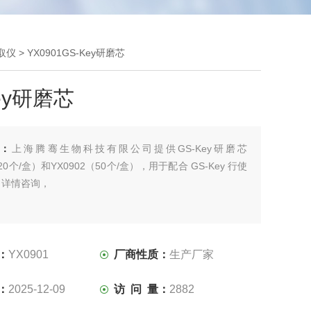
提取仪
> YX0901GS-Key研磨芯
ey研磨芯
述：
上海腾骞生物科技有限公司提供GS-Key研磨芯
（20个/盒）和YX0902（50个/盒），用于配合 GS-Key 行使
。详情咨询，
：
YX0901
厂商性质：
生产厂家
：
2025-12-09
访 问 量：
2882