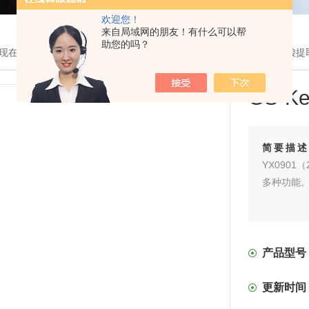
欢迎您！
来自局域网的朋友！有什么可以帮
助您的吗？
现在的位置：
首页
>
产品展示
>
透析袋和纯化耗材设备
>
GS-key核酸
GS-K
简要描
YX0901
多种功能
产品型号
更新时间