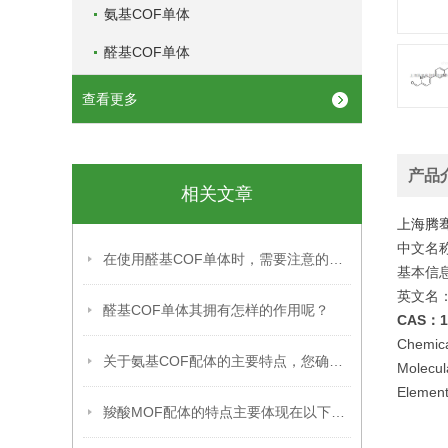
氨基COF单体
醛基COF单体
查看更多
产品
相关文章
上海腾
中文名
在使用醛基COF单体时，需要注意的事项
基本信
英文名：[3,
醛基COF单体其拥有怎样的作用呢？
CAS：12
Chemic
关于氨基COF配体的主要特点，您确定不想知道吗？
Molecul
Elementa
羧酸MOF配体的特点主要体现在以下几个方面