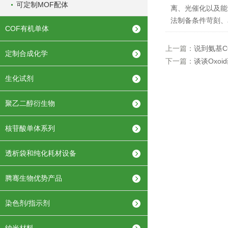
可定制MOF配体
离、光催化以及能
法制备条件苛刻、
COF有机单体
上一篇：
说到氨基
定制合成化学
下一篇：
谈谈Oxo
生化试剂
聚乙二醇衍生物
核苷酸单体系列
透析袋和纯化耗材设备
腾骞生物优势产品
染色剂/指示剂