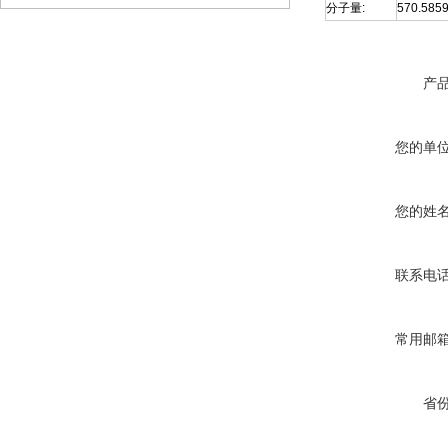
分子量:
570.585
产
您的单
您的姓
联系电
常用邮
省