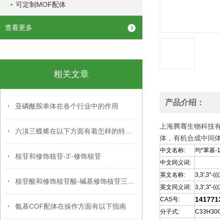
可定制MOF配体
查看更多
相关文章
产品介绍：
亚磷酰胺单体在各个行业中的作用
上海腾骞生物科技
六溴三蝶烯在以下方面有着怎样的特点呢？
体，有机合成中间
中文名称:
均*苯基-
核苷和修饰核苷-3'-修饰核苷
中文同义词:
英文名称:
3,3',3''-(
核苷酸和修饰核苷酸-碱基修饰核苷三磷酸
英文同义词:
3,3',3''-
141771
CAS号:
氨基COF配体在操作方面有以下指南
分子式:
C33H30