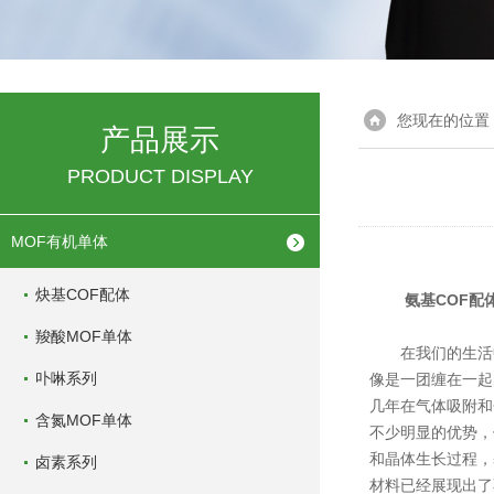
您现在的位置
产品展示
PRODUCT DISPLAY
MOF有机单体
炔基COF配体
氨基COF配
羧酸MOF单体
在我们的生活中
卟啉系列
像是一团缠在一起
几年在气体吸附和
含氮MOF单体
不少明显的优势，
和晶体生长过程，
卤素系列
材料已经展现出了