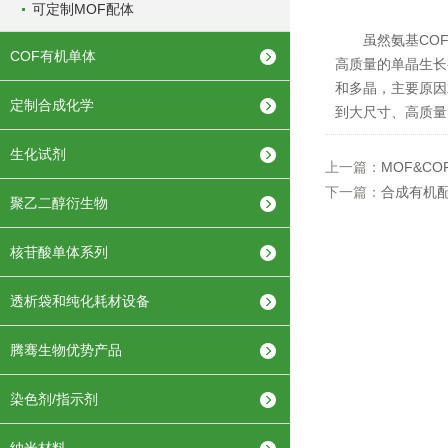
可定制MOF配体
虽然氨基COF配
COF有机单体
高质量的单晶生长
和多晶，主要原因
定制合成化学
到大尺寸、高质量
生化试剂
上一篇：
MOF&C
下一篇：
合成有机
聚乙二醇衍生物
核苷酸单体系列
透析袋和纯化耗材设备
腾骞生物优势产品
染色剂/指示剂