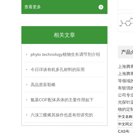
查看更多
相关文章
产品
phyto technology植物生长调节剂介绍
上海腾
今日详谈有机多孔材料的应用
上海腾
等领域
高品质富勒烯
有较强
公司专业
氨基COF配体具体的主要作用如下
光探针
物的定
六溴三蝶烯其操作也是有些讲究的
中文名称
中文同义
CAS号: