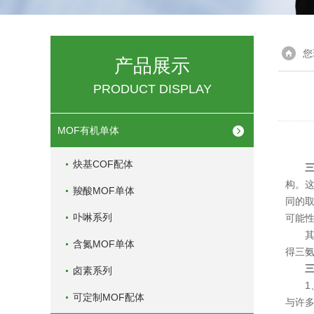
您
产品展示
PRODUCT DISPLAY
MOF有机单体
炔基COF配体
构。
羧酸MOF单体
同的
卟啉系列
可能
其重
含氮MOF单体
得三
卤素系列
1、
可定制MOF配体
与许