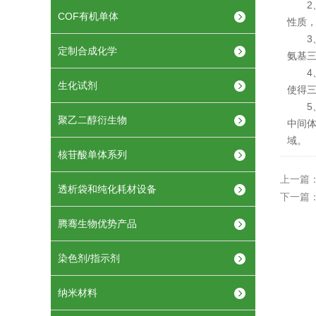
2、
COF有机单体
性质
3、
定制合成化学
氨基
4、
生化试剂
使得
5、
聚乙二醇衍生物
中间
域。
核苷酸单体系列
上一篇
透析袋和纯化耗材设备
下一篇
腾骞生物优势产品
染色剂/指示剂
纳米材料