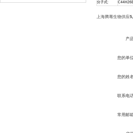
分子式:
C44H26
上海腾骞生物供应
5
产
您的单
您的姓
联系电
常用邮