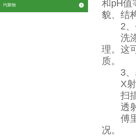
和pH
均聚物
貌、结
2、
洗涤过
理。这
质。
3、
X射线
扫描电
透射电
傅里叶
况。