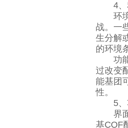
4、
环境控
战。一
生分解
的环境
功能调
过改变
能基团
性。
5、
界面调
基CO