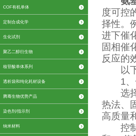
氨
COF有机单体
度可控
择性。
定制合成化学
进下催
生化试剂
固相催
聚乙二醇衍生物
反应的
核苷酸单体系列
以下
1、
透析袋和纯化耗材设备
选择合
腾骞生物优势产品
热法、
染色剂/指示剂
高质量
控制条
纳米材料