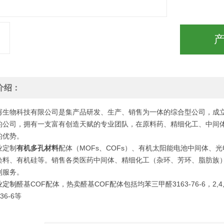
介绍：
骞生物科技有限公司是集产品研发、生产、销售为一体的综合型公司，成立
的公司，拥有一支富有创造天赋的专业团队，在原料药、精细化工、中间体
的优势。
业定制
有机多孔材料
配体（MOFs、COFs）、有机太阳能电池中间体、光
染料、有机硅等。销售各类医药中间体、精细化工（杂环、芳环、脂肪族
制服务。
业定制
醛基COF配体，热卖醛基COF配体包括均苯三甲醛3163-76-6，2,4,6-三羟
-36-6等