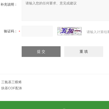
补充说明：
验证码：
请输入计算结
：
三氨基三蝶烯
：
炔基COF配体