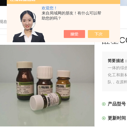
欢迎您！
来自局域网的朋友！有什么可以帮
助您的吗？
现在的位置：
首页
>
产品展示
> >
MOF有机单体
> 醛基COF配体
醛基C
简要描述
一体的综
化工和新
队，在原
开发;验证
产品型号
更新时间