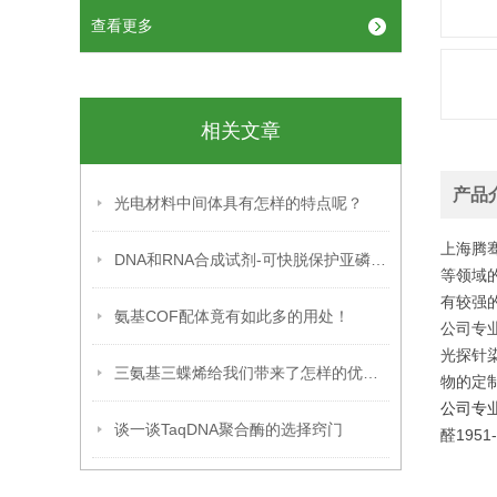
查看更多
相关文章
产品
光电材料中间体具有怎样的特点呢？
上海腾
DNA和RNA合成试剂-可快脱保护亚磷酰胺单体
等领域
有较强
氨基COF配体竟有如此多的用处！
公司专
光探针
三氨基三蝶烯给我们带来了怎样的优点呢？
物的定
公司专
谈一谈TaqDNA聚合酶的选择窍门
醛1951