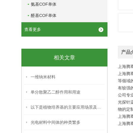
氨基COF单体
醛基COF单体
查看更多
产品
相关文章
上海腾骞
上海腾
一维纳米材料
等领域
有较强
单分散聚乙二醇作用和用途
公司专
光探针
以下是植物培养基的主要应用场景及具体用途
物的定
上海腾骞
光电材料中间体的种类繁多
上海腾骞