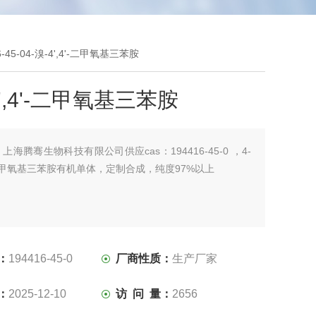
6-45-04-溴-4',4'-二甲氧基三苯胺
4',4'-二甲氧基三苯胺
：
上海腾骞生物科技有限公司供应cas：194416-45-0 ，4-
4'-二甲氧基三苯胺有机单体，定制合成，纯度97%以上
：
194416-45-0
厂商性质：
生产厂家
：
2025-12-10
访 问 量：
2656