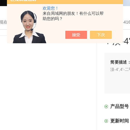
欢迎您！
来自局域网的朋友！有什么可以帮
助您的吗？
现在的位置：
首页
>
产品展示
>
COF有机单体
>
硼酸COF单体
> 19441
4-溴-
简要描述
溴-4',
产品型号
更新时间