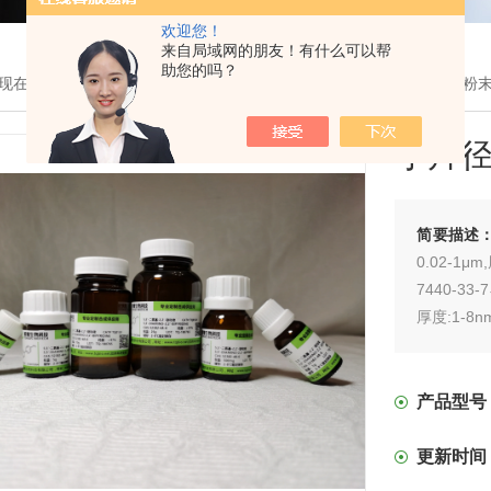
欢迎您！
来自局域网的朋友！有什么可以帮
助您的吗？
现在的位置：
首页
>
产品展示
> >
纳米材料
> 瓶小片径少层二硫化钨粉
小片
简要描述
0.02-1μ
7440-3
厚度:1-8
产品型号
更新时间