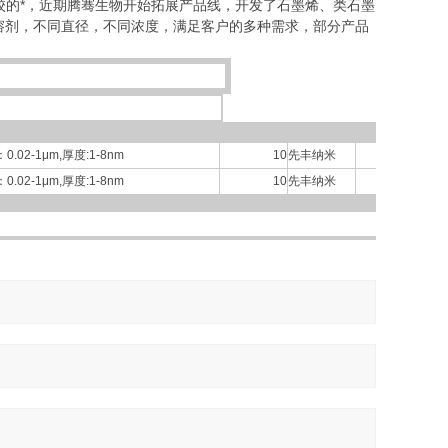
校的*，近期腾骞生物开始拓展产品线，开发了石墨烯、类石墨
溶剂，不同直径，不同浓度，满足客户的多种需求，部分产品
0.02-1μm,厚度:1-8nm
10
先丰纳米
100865
不限
0.02-1μm,厚度:1-8nm
10
先丰纳米
100866
不限