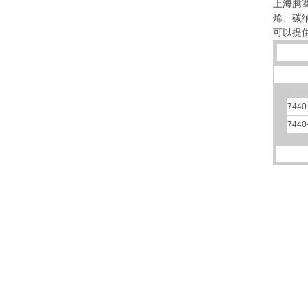
上海腾
烯、碳
可以提供
7440
7440