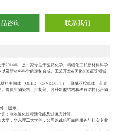
产品咨询
联系我们
立于
2014年，是一家专注于医药化学、精细化工和新材料科学
体以及新材料科学的定制合成、工艺开发&优化&验证等领域
电材料中间体（OLED、OPV&OTFT）、聚酰亚胺单体、荧光
等。提供生物染料、抑制剂、各种新型结
构和稀有结构化合物
精修；图示。
计算；电池催化过程活化能及过渡态计算。
山大学，华东理工大学等，公司以诚信可靠的服务与扎实专业