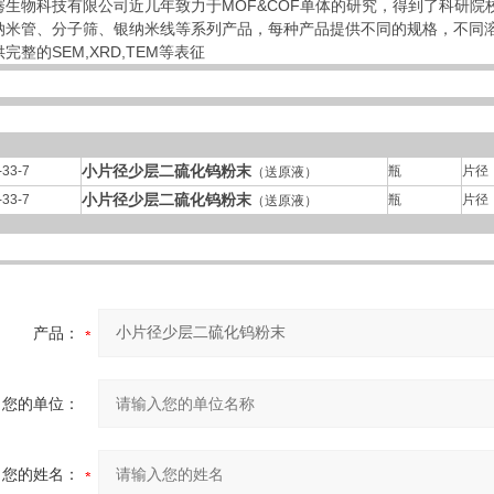
骞生物科技有限公司近几年致力于MOF&COF单体的研究，得到了科研院
纳米管、分子筛、银纳米线等系列产品，每种产品提供不同的规格，不同
完整的SEM,XRD,TEM等表征
小片径少层二硫化钨粉末
-33-7
瓶
片径：
（送原液）
小片径少层二硫化钨粉末
-33-7
瓶
片径：
（送原液）
产品：
您的单位：
您的姓名：