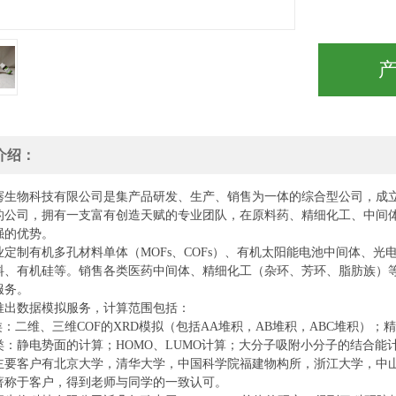
介绍：
骞生物科技有限公司是集产品研发、生产、销售为一体的综合型公司，成
的公司，拥有一支富有创造天赋的专业团队，在原料药、精细化工、中间
强的优势。
业定制有机多孔材料
单
体（
MOFs、COFs）、有机太阳能电池中间体、光
料、有机硅等。销售各类医药中间体、精细化工（杂环、芳环、脂肪族）
服务。
推出数据模拟服务，计算范围包括：
类：二维、三维COF的XRD模拟（包括AA堆积，AB堆积，ABC堆积）；
类：静电势面的计算；HOMO、LUMO计算；大分子吸附小分子的结合能
主要客户有北京大学，清华大学，中国科学院福建物构所，浙江大学，中
著称于客户，得到老师与同学的一致认可。