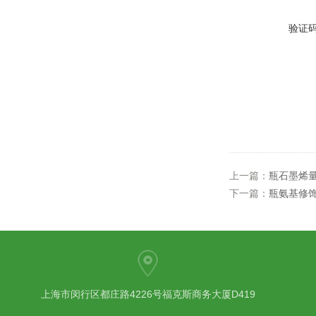
验证
上一篇：
瓶石墨烯
下一篇：
瓶氨基修饰
上海市闵行区都庄路4226号福克斯商务大厦D419