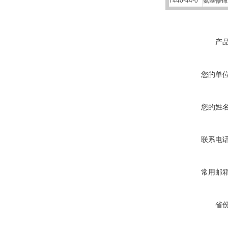
7440-44-0
氨基修饰
产
您的单
您的姓
联系电
常用邮
省