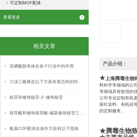
可定制MOF配体
查看更多
相关文章
产品介绍：
亚磷酰胺单体在各个行业中的作用
★
上海腾骞生物
六溴三蝶烯在以下方面有着怎样的特点呢？
料科学等领域的公
等领域具有较强的
核苷和修饰核苷-3'-修饰核苷
公司专业定制有机
探针染料、有机硅
的定制服务。
核苷酸和修饰核苷酸-碱基修饰核苷三磷酸
氨基COF配体在操作方面有以下指南
★腾骞生物