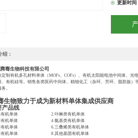
更新时间
介绍：
腾骞生物科技有限公司
业定制有机多孔材料
单
体（
MOFs、COFs）、有机太阳能电池中间体、光
料、有机硅等。销售各类医药中间体、精细化工（杂环、芳环、脂肪族）
服务。
骞生物致力于成为新材料单体集成供应商
要产品线
醛基类有机单体 2.卟啉类有机单体
羧酸类有机单体 4.氨基类有机单体
酸类有机单体 6.三叠烯类有机单体
基类有机单体 8.其他基团有机单体