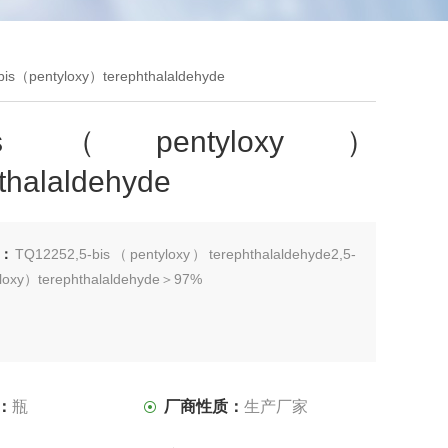
bis（pentyloxy）terephthalaldehyde
-bis（pentyloxy）
thalaldehyde
：
TQ12252,5-bis（pentyloxy）terephthalaldehyde2,5-
loxy）terephthalaldehyde＞97%
：
瓶
厂商性质：
生产厂家