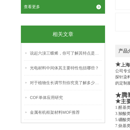
查看更多
相关文章
产品
说起六溴三蝶烯，你可了解其特点是什么？
★
上海
光电材料中间体其主要特性包括哪些？
公司专
探针染
对于植物生长调节剂你究竟了解多少呢？
的定制
★腾
COF单体应用研究
★
主
1.
金属有机框架材料MOF推荐
3.
5.硼
7.炔